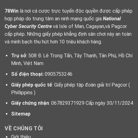
Cho
Mọi
78Win
là nơi cá cược trực tuyến độc quyền được cấp phép
Dân
hợp pháp do trung tâm an ninh mạng quốc gia
National
Chơi
Cyber Security Centre
và
Isle of Man, Cagayan,và
Pagcor
cấp phép. Những giấy phép khẳng định sân chơi này an toàn
và minh bạch thu hút hơn 10 triệu khách hàng.
Trụ sở
: 508 Đ. Lê Trọng Tấn, Tây Thạnh, Tân Phú, Hồ Chí
Minh, Việt Nam
Số điện thoại:
0905753246
Giấy phép quốc tế
: Giấy phép tập đoàn giải trí Pagcor (
Phillippins )
Giấy chứng nhận
: 067829371929 Cấp ngày 30/11/2024
Sitemap
VỀ CHÚNG TÔI
Giới thiệu