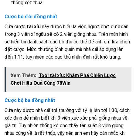
thống xét thua.
Cược bộ đôi đồng nhất
Cửa cược
tài xỉu
này được hiểu là việc người chơi dự đoán
trong 3 viên xí ngầu sẽ có 2 viên giống nhau. Trên màn hình
sẽ hiển thị danh sách các bộ đôi cụ thể để anh em lựa chọn
đặt cược. Mức thưởng bình quân mà nhà cái áp dụng lên
đến 1:11, tuy nhiên các cao thủ nhận định rất khó trúng.
Xem Thêm:
Tool tài xỉu: Khám Phá Chiến Lược
Chơi Hiệu Quả Cùng 78Win
Cược bộ ba đồng nhất
Cửa này được nhà cái trả thưởng với tỷ lệ lên tới 1:30, cách
xác định dễ nhận biết khi 3 viên xúc xắc phải giống nhau về
giá trị. Tuy nhiên thống kê cho thấy tần suất 3 viên giống
nhau cùng về là rất thấp, vậy nên anh em hãy cân nhắc khi