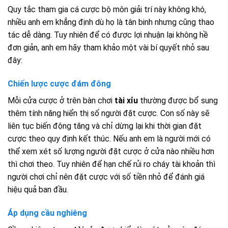
Quy tắc tham gia cá cược bộ môn giải trí này không khó,
nhiều anh em khẳng định dù họ là tân binh nhưng cũng thao
tác dễ dàng. Tuy nhiên để có được lợi nhuận lại không hề
đơn giản, anh em hãy tham khảo một vài bí quyết nhỏ sau
đây:
Chiến lược cược đám đông
Mỗi cửa cược ở trên bàn chơi
tài xỉu
thường được bổ sung
thêm tính năng hiển thị số người đặt cược. Con số này sẽ
liên tục biến động tăng và chỉ dừng lại khi thời gian đặt
cược theo quy định kết thúc. Nếu anh em là người mới có
thể xem xét số lượng người đặt cược ở cửa nào nhiều hơn
thì chơi theo. Tuy nhiên để hạn chế rủi ro cháy tài khoản thì
người chơi chỉ nên đặt cược với số tiền nhỏ để đánh giá
hiệu quả ban đầu.
Áp dụng cầu nghiêng