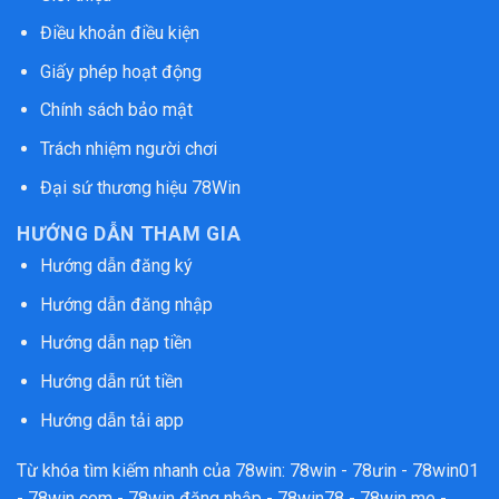
Điều khoản điều kiện
Giấy phép hoạt động
Chính sách bảo mật
Trách nhiệm người chơi
Đại sứ thương hiệu 78Win
HƯỚNG DẪN THAM GIA
Hướng dẫn đăng ký
Hướng dẫn đăng nhập
Hướng dẫn nạp tiền
Hướng dẫn rút tiền
Hướng dẫn tải app
Từ khóa tìm kiếm nhanh của 78win: 78win - 78ưin - 78win01
- 78win com - 78win đăng nhập - 78win78 - 78win me -