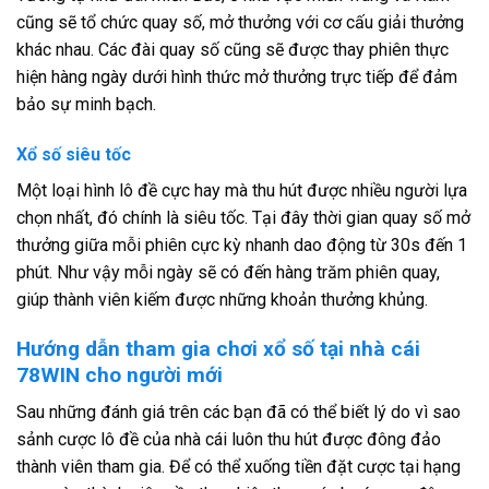
cũng sẽ tổ chức quay số, mở thưởng với cơ cấu giải thưởng
khác nhau. Các đài quay số cũng sẽ được thay phiên thực
hiện hàng ngày dưới hình thức mở thưởng trực tiếp để đảm
bảo sự minh bạch.
Xổ số siêu tốc
Một loại hình lô đề cực hay mà thu hút được nhiều người lựa
chọn nhất, đó chính là siêu tốc. Tại đây thời gian quay số mở
thưởng giữa mỗi phiên cực kỳ nhanh dao động từ 30s đến 1
phút. Như vậy mỗi ngày sẽ có đến hàng trăm phiên quay,
giúp thành viên kiếm được những khoản thưởng khủng.
Hướng dẫn tham gia chơi xổ số tại nhà cái
78WIN cho người mới
Sau những đánh giá trên các bạn đã có thể biết lý do vì sao
sảnh cược lô đề của nhà cái luôn thu hút được đông đảo
thành viên tham gia. Để có thể xuống tiền đặt cược tại hạng