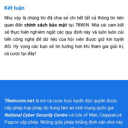
Kết luận
Như vậy là chúng tôi đã chia sẻ chi tiết tất cả thông tin liên
quan đến
chính sách bảo mật
tại 78WIN. Nhà cái cam kết
sẽ thực hiện nghiêm ngặt các quy định này và luôn luôn cải
tiến công nghệ để dữ liệu của hội viên được giữ kín tuyệt
đối. Hy vọng các bạn sẽ tin tưởng hơn khi tham gia giải trí,
cá cược tại đây!
78wincom.net
là nơi cá cược trực tuyến độc quyền được
cấp phép hợp pháp do trung tâm an ninh mạng quốc gia
National Cyber Security Centre
và
Isle of Man, Cagayan,và
Pagcor
cấp phép. Những giấy phép khẳng định sân chơi này