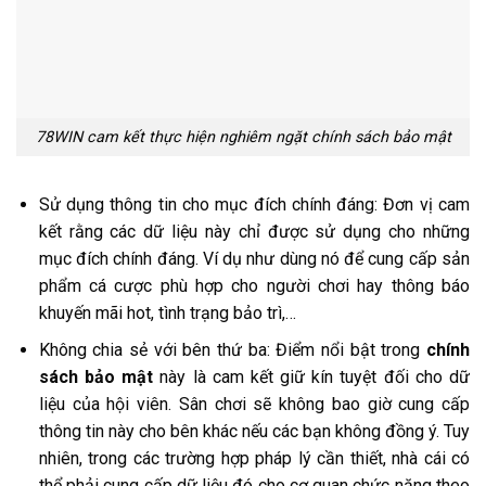
78WIN cam kết thực hiện nghiêm ngặt chính sách bảo mật
Sử dụng thông tin cho mục đích chính đáng: Đơn vị cam
kết rằng các dữ liệu này chỉ được sử dụng cho những
mục đích chính đáng. Ví dụ như dùng nó để cung cấp sản
phẩm cá cược phù hợp cho người chơi hay thông báo
khuyến mãi hot, tình trạng bảo trì,…
Không chia sẻ với bên thứ ba: Điểm nổi bật trong
chính
sách bảo mật
này là cam kết giữ kín tuyệt đối cho dữ
liệu của hội viên. Sân chơi sẽ không bao giờ cung cấp
thông tin này cho bên khác nếu các bạn không đồng ý. Tuy
nhiên, trong các trường hợp pháp lý cần thiết, nhà cái có
thể phải cung cấp dữ liệu đó cho cơ quan chức năng theo