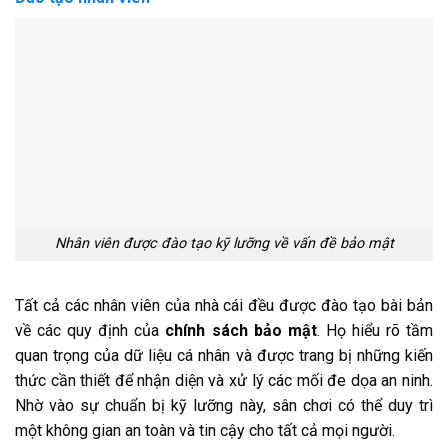
Nhân viên được đào tạo kỹ lưỡng về vấn đề bảo mật
Tất cả các nhân viên của nhà cái đều được đào tạo bài bản
về các quy định của
chính sách bảo mật
. Họ hiểu rõ tầm
quan trọng của dữ liệu cá nhân và được trang bị những kiến
thức cần thiết để nhận diện và xử lý các mối đe dọa an ninh.
Nhờ vào sự chuẩn bị kỹ lưỡng này, sân chơi có thể duy trì
một không gian an toàn và tin cậy cho tất cả mọi người.