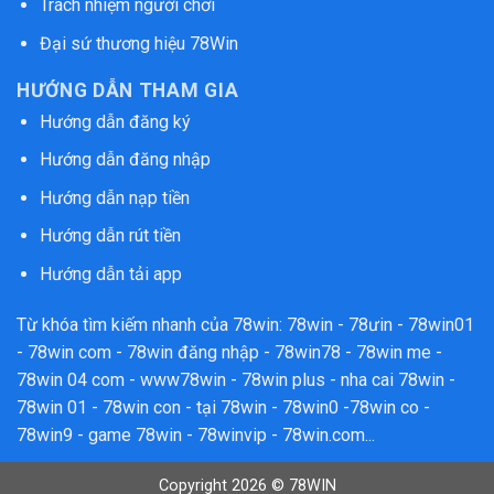
Trách nhiệm người chơi
Đại sứ thương hiệu 78Win
HƯỚNG DẪN THAM GIA
Hướng dẫn đăng ký
Hướng dẫn đăng nhập
Hướng dẫn nạp tiền
Hướng dẫn rút tiền
Hướng dẫn tải app
Từ khóa tìm kiếm nhanh của 78win: 78win - 78ưin - 78win01
- 78win com - 78win đăng nhập - 78win78 - 78win me -
78win 04 com - www78win - 78win plus - nha cai 78win -
78win 01 - 78win con - tại 78win - 78win0 -78win co -
78win9 - game 78win - 78winvip - 78win.com...
Copyright 2026 © 78WIN