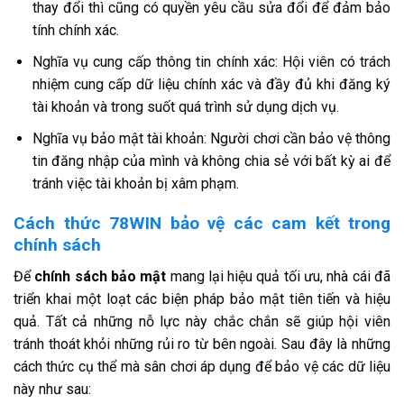
thay đổi thì cũng có quyền yêu cầu sửa đổi để đảm bảo
tính chính xác.
Nghĩa vụ cung cấp thông tin chính xác: Hội viên có trách
nhiệm cung cấp dữ liệu chính xác và đầy đủ khi đăng ký
tài khoản và trong suốt quá trình sử dụng dịch vụ.
Nghĩa vụ bảo mật tài khoản: Người chơi cần bảo vệ thông
tin đăng nhập của mình và không chia sẻ với bất kỳ ai để
tránh việc tài khoản bị xâm phạm.
Cách thức 78WIN bảo vệ các cam kết trong
chính sách
Để
chính sách bảo mật
mang lại hiệu quả tối ưu, nhà cái đã
triển khai một loạt các biện pháp bảo mật tiên tiến và hiệu
quả. Tất cả những nỗ lực này chắc chắn sẽ giúp hội viên
tránh thoát khỏi những rủi ro từ bên ngoài. Sau đây là những
cách thức cụ thể mà sân chơi áp dụng để bảo vệ các dữ liệu
này như sau: