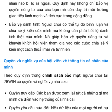
nhân nào bị lộ ra ngoài. Quy định này không chỉ bảo vệ
quyền riêng tư của các bạn mà còn duy trì môi trường
giao tiếp lành mạnh và tích cực trong cộng đồng.
Bảo vệ danh tính: Người chơi có thể tự do bình luận và
chia sẻ ý kiến của mình mà không cần phải tiết lộ danh
tính thật của mình. Nó giúp bảo vệ quyền riêng tư và
khuyến khích hội viên tham gia vào các cuộc chia sẻ ý
kiến một cách thoải mái và tự nhiên.
Quyền và nghĩa vụ của hội viên về thông tin cá nhân của
mình
Theo quy định trong
chính sách bảo mật
, người chơi tại
78WIN có quyền và nghĩa vụ như sau:
Quyền truy cập: Các bạn được xem lại tất cả những gì mà
mình đã điền vào hệ thống của nhà cái.
Quyền yêu cầu sửa đổi: Nếu dữ liệu của mọi người có sự