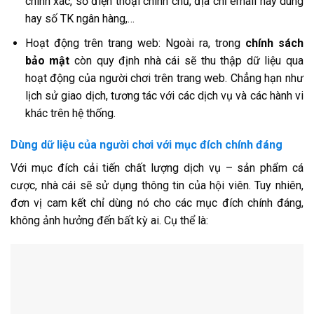
chính xác, số điện thoại chính chủ, địa chỉ email hay dùng
hay số TK ngân hàng,…
Hoạt động trên trang web: Ngoài ra, trong
chính sách
bảo mật
còn quy định nhà cái sẽ thu thập dữ liệu qua
hoạt động của người chơi trên trang web. Chẳng hạn như
lịch sử giao dịch, tương tác với các dịch vụ và các hành vi
khác trên hệ thống.
Dùng dữ liệu của người chơi với mục đích chính đáng
Với mục đích cải tiến chất lượng dịch vụ – sản phẩm cá
cược, nhà cái sẽ sử dụng thông tin của hội viên. Tuy nhiên,
đơn vị cam kết chỉ dùng nó cho các mục đích chính đáng,
không ảnh hưởng đến bất kỳ ai. Cụ thể là: