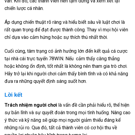
ván. Khi đó, các thành viên nên tạm dừng và xem xét lại
chiến lược cá nhân.
Áp dụng chiến thuật rõ ràng và hiểu biết sâu về luật chơi là
rất quan trọng để đạt được thành công. Thay vì mọi hội viên
chỉ dựa vào cảm hứng hoặc sự thích thú nhất thời.
Cuối cùng, tâm trạng có ảnh hưởng lớn đến kết quả cá cược
tại nhà cái trực tuyến 78WIN. Nếu cảm thấy căng thẳng
hoặc không ổn định, tốt nhất là không nên tham gia trò chơi.
Hãy trở lại khi người chơi cảm thấy bình tĩnh và có khả năng
đưa ra những quyết định sáng suốt hơn.
Lời kết
Trách nhiệm người chơi
là vấn đề cần phải hiểu rõ, thể hiện
sự bản lĩnh và sự quyết đoán trong mọi tình huống. Nâng cao
ý thức và kỹ năng sẽ giúp mọi người giảm thiểu đáng kể
những rủi ro. Qua đó, tất cả thành viên có cơ hội thu về