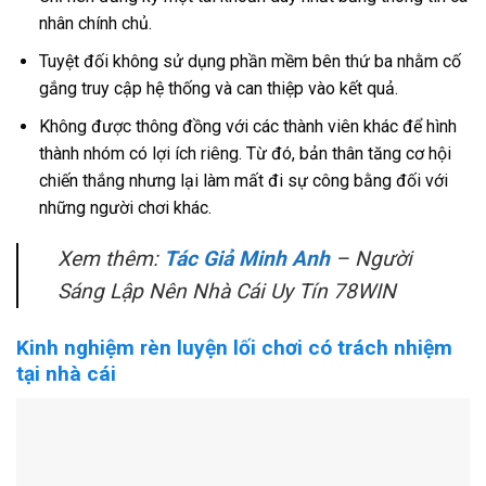
nhân chính chủ.
Tuyệt đối không sử dụng phần mềm bên thứ ba nhằm cố
gắng truy cập hệ thống và can thiệp vào kết quả.
Không được thông đồng với các thành viên khác để hình
thành nhóm có lợi ích riêng. Từ đó, bản thân tăng cơ hội
chiến thắng nhưng lại làm mất đi sự công bằng đối với
những người chơi khác.
Xem thêm:
Tác Giả Minh Anh
– Người
Sáng Lập Nên Nhà Cái Uy Tín
78WIN
Kinh nghiệm rèn luyện lối chơi có trách nhiệm
tại nhà cái