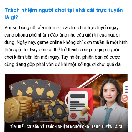
Trách nhiệm người chơi tại nhà cái trực tuyến
là gì?
Với sự bùng nổ của internet, các trò chơi trực tuyến ngày
càng phong phú nhằm đáp ứng nhu cầu giải trí của người
dùng. Ngày nay, game online không chỉ đơn thuần là một hình
thức giải trí. Đây còn có thể trở thành công cụ giúp người
chơi kiếm tiền lớn mỗi ngày. Tuy nhiên, phiên bản cá cược
cũng đang gặp phải vấn đề khi một số người chơi quá đà.