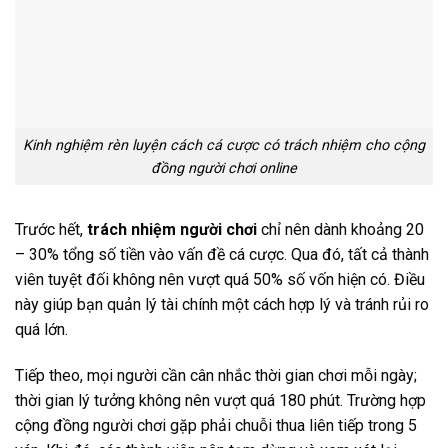
Kinh nghiệm rèn luyện cách cá cược có trách nhiệm cho cộng
đồng người chơi online
Trước hết,
trách nhiệm người chơi
chỉ nên dành khoảng 20
– 30% tổng số tiền vào vấn đề cá cược. Qua đó, tất cả thành
viên tuyệt đối không nên vượt quá 50% số vốn hiện có. Điều
này giúp bạn quản lý tài chính một cách hợp lý và tránh rủi ro
quá lớn.
Tiếp theo, mọi người cần cân nhắc thời gian chơi mỗi ngày;
thời gian lý tưởng không nên vượt quá 180 phút. Trường hợp
cộng đồng người chơi gặp phải chuỗi thua liên tiếp trong 5