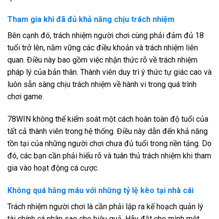
Tham gia khi đã đủ khả năng chịu trách nhiệm
Bên cạnh đó, trách nhiệm người chơi cùng phải đảm đủ 18
tuổi trở lên, nắm vững các điều khoản và trách nhiệm liên
quan. Điều này bao gồm việc nhận thức rõ về trách nhiệm
pháp lý của bản thân. Thành viên duy trì ý thức tự giác cao và
luôn sẵn sàng chịu trách nhiệm về hành vi trong quá trình
chơi game.
78WIN không thể kiểm soát một cách hoàn toàn độ tuổi của
tất cả thành viên trong hệ thống. Điều này dẫn đến khả năng
tồn tại của những người chơi chưa đủ tuổi trong nền tảng. Do
đó, các bạn cần phải hiểu rõ và tuân thủ trách nhiệm khi tham
gia vào hoạt động cá cược.
Không quá hăng máu với những tỷ lệ kèo tại nhà cái
Trách nhiệm người chơi là cần phải lập ra kế hoạch quản lý
tài chính cá nhân sao cho hiệu quả. Hãy đặt cho mình một