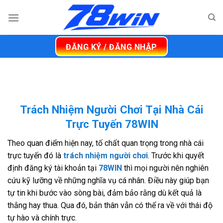
Chuyển
đến
nội
dung
ĐĂNG KÝ / ĐĂNG NHẬP
Trách Nhiệm Người Chơi Tại Nhà Cái
Trực Tuyến 78WIN
Theo quan điểm hiện nay, tố chất quan trọng trong nhà cái
trực tuyến đó là
trách nhiệm người chơi
. Trước khi quyết
định đăng ký tài khoản tại
78WIN
thì mọi người nên nghiên
cứu kỹ lưỡng về những nghĩa vụ cá nhân. Điều này giúp bạn
tự tin khi bước vào sòng bài, đảm bảo rằng dù kết quả là
thắng hay thua. Qua đó, bản thân vẫn có thể ra về với thái độ
tự hào và chính trực.