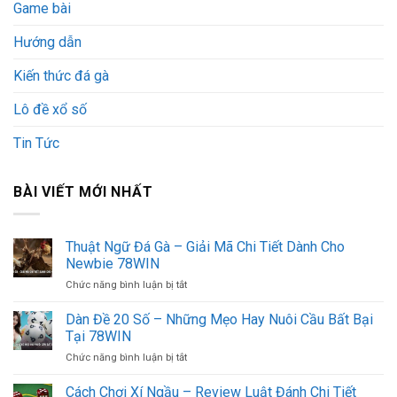
Game bài
Hướng dẫn
Kiến thức đá gà
Lô đề xổ số
Tin Tức
BÀI VIẾT MỚI NHẤT
Thuật Ngữ Đá Gà – Giải Mã Chi Tiết Dành Cho
Newbie 78WIN
Chức năng bình luận bị tắt
ở
Thuật
Ngữ
Dàn Đề 20 Số – Những Mẹo Hay Nuôi Cầu Bất Bại
Đá
Tại 78WIN
Gà
Chức năng bình luận bị tắt
ở
–
Dàn
Giải
Đề
Cách Chơi Xí Ngầu – Review Luật Đánh Chi Tiết
Mã