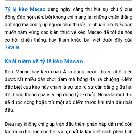
Tỷ lệ kèo Macao
đang ngày càng thu hút sự chú ý của
đông đảo hội viên, bởi không chỉ mang lại những chiến thắng
bất ngờ mà còn giúp người chơi thu về lợi nhuận lớn. Nếu bạn
muốn nắm vững các kiến thức về kèo Macao để tối đa hóa
cơ hội chiến thắng, hãy tham khảo bài viết dưới đây của
78WIN
.
Khái niệm về tỷ lệ kèo Macao
Kèo Macao hay kèo châu Á là dạng cược thú vị phổ biến
được rất nhiều dân chơi đam mê bóng đá ưa chuộng. Điểm
đặc biệt của kèo này chính là sự tạo ra sự cân bằng giữa hai
đội bóng thông qua việc áp dụng tỷ lệ chấp. Nghĩa là một đội
sẽ được cộng hoặc trừ một số điểm trước khi trận đấu bắt
đầu.
Điều này không chỉ giúp trận đấu thêm phần hấp dẫn mà còn
tạo ra cơ hội lớn cho hội viên, nhất là khi biết cách phân tích