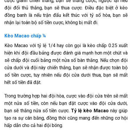
cược giành chiến thắng, bạn sẽ thắng cược, ngược lại nếu
đội đối thủ thắng, bạn sẽ thua cược. Điều đặc biệt ở kèo
đồng banh là nếu trận đấu kết thúc với tỷ số hòa, bạn sẽ
nhận lại toàn bộ số tiền cược, không bị mất đi.
Kèo Macao chấp ¼
Kèo Macao với tỷ lệ 1/4 hay còn gọi là kèo chấp 0.25 xuất
hiện khi đội đầu bảng được đánh giá mạnh hơn một chút và
sẽ chấp đội cuối bảng một nửa số bàn thắng. Nếu chọn đội
cửa dưới và đội này chiến thắng, bạn sẽ nhận được toàn bộ
số tiền cược, tuy nhiên nếu đội cửa dưới thua, bạn sẽ mất
hết số tiền đã đặt.
Trong trường hợp hai đội hòa, cược vào đội cửa trên sẽ mất
một nửa số tiền, còn nếu bạn đặt cược vào đội cửa dưới,
bạn sẽ thắng nửa số tiền cược.
Tỷ lệ kèo Macao
này giúp
tạo ra sự cân bằng, đồng thời cũng mang đến những cơ hội
hấp dẫn cho cả hai đội bóng.