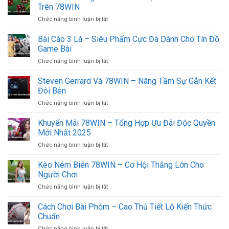
20
Chi
Trên 78WIN
Số
Tiết
Chức năng bình luận bị tắt
ở
–
Dành
Cách
Những
Cho
Chơi
Bài Cào 3 Lá – Siêu Phẩm Cực Đã Dành Cho Tín Đồ
Mẹo
Newbie
Xí
Hay
Game Bài
78WIN
Ngầu
Nuôi
Chức năng bình luận bị tắt
ở
–
Cầu
Bài
Review
Bất
Cào
Steven Gerrard Và 78WIN – Nâng Tầm Sự Gắn Kết
Luật
Bại
3
Đánh
Đôi Bên
Tại
Lá
Chi
78WIN
Chức năng bình luận bị tắt
ở
–
Tiết
Steven
Siêu
Trên
Gerrard
Khuyến Mãi 78WIN – Tổng Hợp Ưu Đãi Độc Quyền
Phẩm
78WIN
Và
Cực
Mới Nhất 2025
78WIN
Đã
Chức năng bình luận bị tắt
ở
–
Dành
Khuyến
Nâng
Cho
Mãi
Kèo Ném Biên 78WIN – Cơ Hội Thắng Lớn Cho
Tầm
Tín
78WIN
Sự
Người Chơi
Đồ
–
Gắn
Game
Chức năng bình luận bị tắt
ở
Tổng
Kết
Bài
Kèo
Hợp
Đôi
Ném
Cách Chơi Bài Phỏm – Cao Thủ Tiết Lộ Kiến Thức
Ưu
Bên
Biên
Đãi
Chuẩn
78WIN
Độc
Chức năng bình luận bị tắt
ở