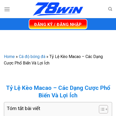
Chuyển
đến
nội
dung
ĐĂNG KÝ / ĐĂNG NHẬP
Home
»
Cá độ bóng đá
»
Tỷ Lệ Kèo Macao – Các Dạng
Cược Phổ Biến Và Lợi Ích
Tỷ Lệ Kèo Macao – Các Dạng Cược Phổ
Biến Và Lợi Ích
Tóm tắt bài viết