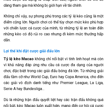
dàng tham gia mà không bị giới hạn về tài chính.
Không chỉ vậy, sự phong phú trong các tỷ lệ kèo cũng là một
điểm cộng lớn. Người chơi có thể tùy chọn mức kèo phù hợp
với chiến lược cá cược của mình, từ những tỷ lệ an toàn đến
những kèo có độ rủi ro cao nhưng đi kèm mức thưởng hấp
dẫn.
Lợi thế khi đặt cược giải đấu lớn
Tỷ lệ kèo Macao
không chỉ nổi bật vì tính linh hoạt mà còn
vì khả năng đáp ứng nhu cầu cá cược đa dạng của người
chơi, đặc biệt trong các giải đấu bóng đá lớn. Từ những giải
đấu tầm cỡ như World Cup, Euro hay Copa America, cho đến
các giải vô địch danh tiếng như Premier League, La Liga,
Serie A hay Bundesliga…
Dù là những trận đấu quyết liệt hay các trận đấu không quá
nổi bật, kèo Macao luôn xuất hiện, mang đến cơ hội cá cược